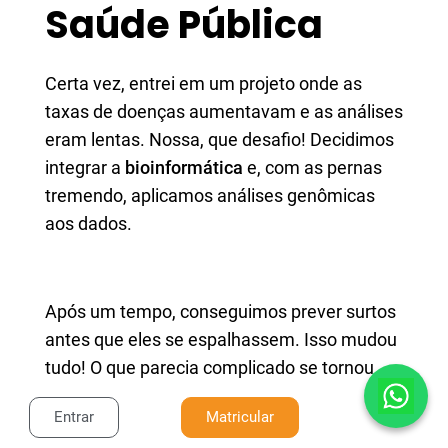
Saúde Pública
Certa vez, entrei em um projeto onde as
taxas de doenças aumentavam e as análises
eram lentas. Nossa, que desafio! Decidimos
integrar a
bioinformática
e, com as pernas
tremendo, aplicamos análises genômicas
aos dados.
Após um tempo, conseguimos prever surtos
antes que eles se espalhassem. Isso mudou
tudo! O que parecia complicado se tornou
claro, e assim melhoramos a comunicação
Entrar
Matricular
entre as equipes. A
bioinformática
se tornou