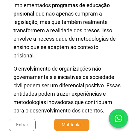
implementados
programas de educação
prisional
que não apenas cumpram a
legislação, mas que também realmente
transformem a realidade dos presos. Isso
envolve a necessidade de metodologias de
ensino que se adaptem ao contexto
prisional.
O envolvimento de organizações não
governamentais e iniciativas da sociedade
civil podem ser um diferencial positivo. Essas
entidades podem trazer experiências e
metodologias inovadoras que contribuam
para o desenvolvimento dos detentos.
Assim, o Estado, ao lado da sociedade, pode
Entrar
Matricular
garantir que esses direitos não sejam