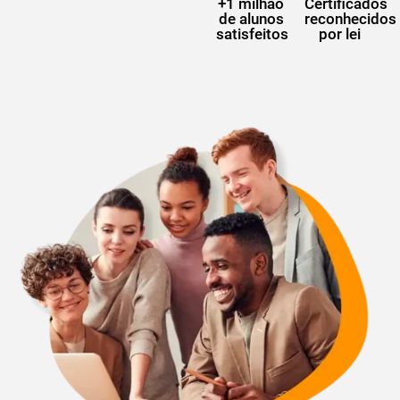
+1 milhão
Certificados
de alunos
reconhecidos
satisfeitos
por lei