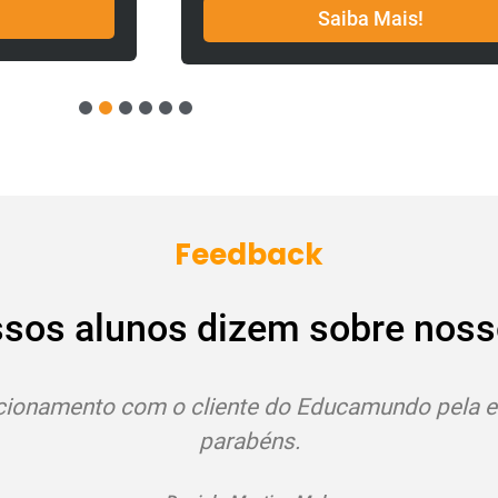
Saiba Mais!
1
2
3
4
5
6
Feedback
ssos alunos dizem sobre noss
Estou adorando os cursos!
Bruna de Paula Assalin
Santana da Vargem - MG