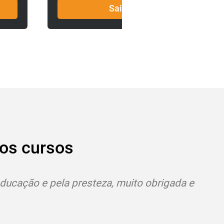
Saiba Mais!
Saiba M
os cursos