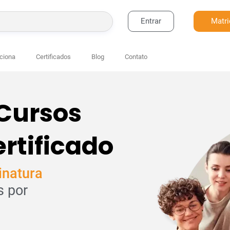
Entrar
Matri
BUSCAR
ciona
Certificados
Blog
Contato
 Cursos
rtificado
inatura
s por