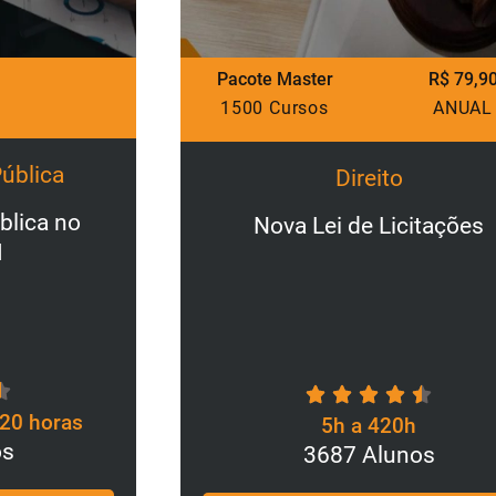
acote Master
R$ 79,90
Pacote Mas
500 Cursos
ANUAL
1500 Cur
Direito
Nova Lei de Licitações
Direi
5h a 420h
3687 Alunos
1