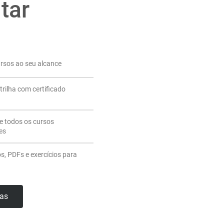
tar
ursos ao seu alcance
trilha com certificado
de todos os cursos
es
os, PDFs e exercícios para
has