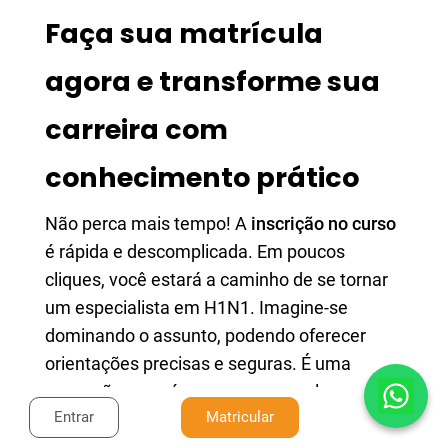
Faça sua matrícula
agora e transforme sua
carreira com
conhecimento prático
Não perca mais tempo! A
inscrição no curso
é rápida e descomplicada. Em poucos
cliques, você estará a caminho de se tornar
um especialista em H1N1. Imagine-se
dominando o assunto, podendo oferecer
orientações precisas e seguras. É uma
sensação que só quem passou pelo curso
Entrar
Matricular
consegue descrever!