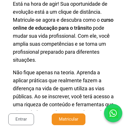
Está na hora de agir! Sua oportunidade de
evolução está a um clique de distância.
Matricule-se agora e descubra como o
curso
online de educação para o trânsito
pode
mudar sua vida profissional. Com ele, você
amplia suas competências e se torna um
profissional preparado para diferentes
situações.
Não fique apenas na teoria. Aprenda a
aplicar práticas que realmente fazem a
diferença na vida de quem utiliza as vias
públicas. Ao se inscrever, você terá acesso a
uma riqueza de conteúdo e ferramentas que
vão te ajudar a se destacar. A chance de
Entrar
Matricular
enriquecer seu currículo e sua atuação é