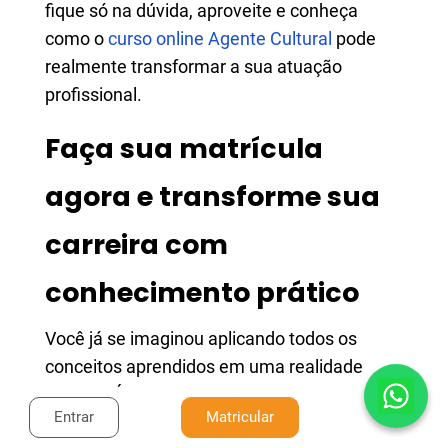
fique só na dúvida, aproveite e conheça
como o
curso online Agente Cultural
pode
realmente transformar a sua atuação
profissional.
Faça sua matrícula
agora e transforme sua
carreira com
conhecimento prático
Você já se imaginou aplicando todos os
conceitos aprendidos em uma realidade
prática? É isso que o curso te proporciona.
Entrar
Matricular
São ferramentas e técnicas que vão direto