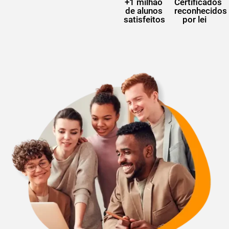
+1 milhão
Certificados
de alunos
reconhecidos
satisfeitos
por lei