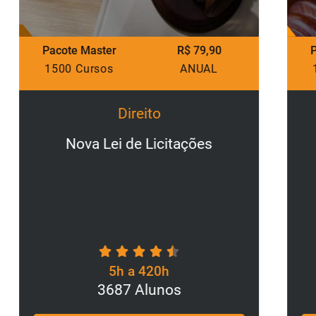
acote Master
R$ 79,90
Pacote Mas
500 Cursos
ANUAL
1500 Cur
Direito
Nova Lei de Licitações
Direi
5h a 420h
3687 Alunos
1