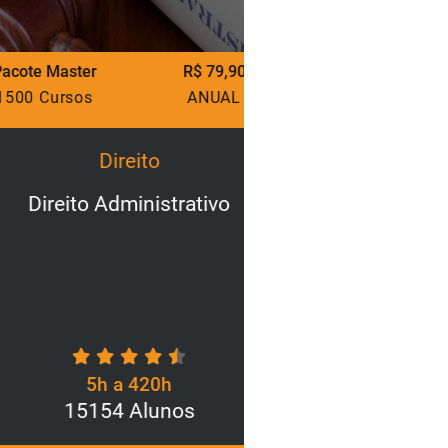
ter
R$ 79,90
Pacote Master
sos
ANUAL
1500 Cursos
Direito
Direi
to Administrativo
Lei Geral de Pro
para o Seto
5h a 420h
5h a 
5154 Alunos
3200 A