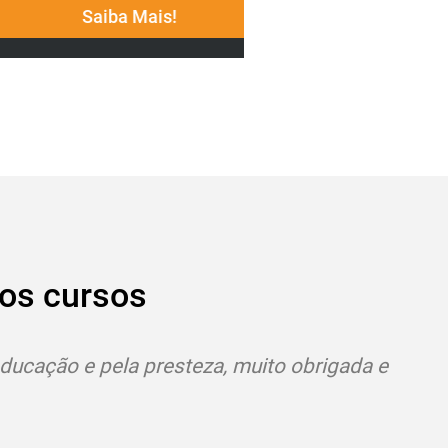
Saiba Mais!
Saiba M
os cursos