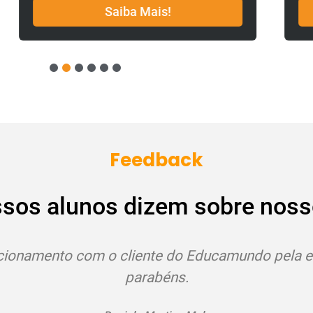
Saiba Mais!
1
2
3
4
5
6
Feedback
ssos alunos dizem sobre noss
Estou adorando os cursos!
Bruna de Paula Assalin
Santana da Vargem - MG