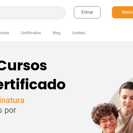
Entrar
Matri
BUSCAR
ciona
Certificados
Blog
Contato
 Cursos
rtificado
inatura
s por