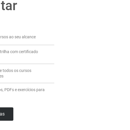
tar
ursos ao seu alcance
trilha com certificado
de todos os cursos
es
os, PDFs e exercícios para
has