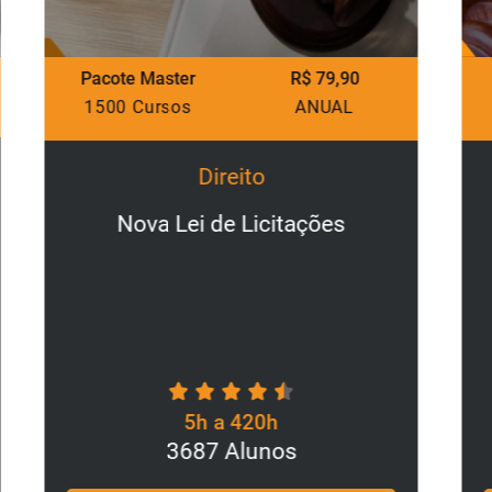
acote Master
R$ 79,90
Pacote Mas
500 Cursos
ANUAL
1500 Cur
Direito
Nova Lei de Licitações
Direi
5h a 420h
3687 Alunos
1