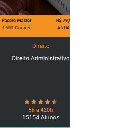
ter
R$ 79,90
Pacote Master
sos
ANUAL
1500 Cursos
Direito
Direi
to Administrativo
Lei Geral de Pro
para o Seto
5h a 420h
5h a 
5154 Alunos
3200 A