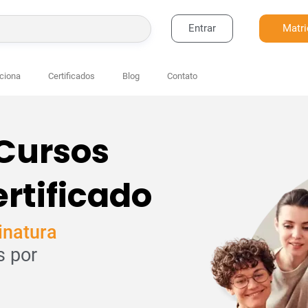
Entrar
Matri
BUSCAR
ciona
Certificados
Blog
Contato
 Cursos
rtificado
inatura
s por