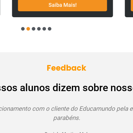
Saiba Mais!
1
2
3
4
5
6
Feedback
ssos alunos dizem sobre noss
Estou adorando os cursos!
Bruna de Paula Assalin
Santana da Vargem - MG