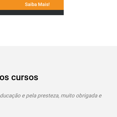
Saiba Mais!
Saiba M
os cursos