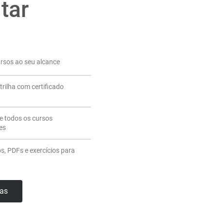
tar
ursos ao seu alcance
trilha com certificado
de todos os cursos
es
os, PDFs e exercícios para
has