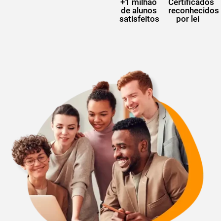
+1 milhão
Certificados
de alunos
reconhecidos
satisfeitos
por lei