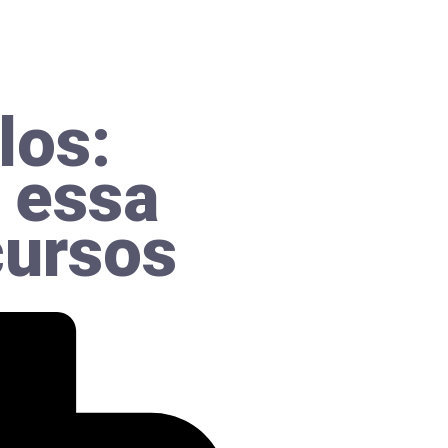
los:
 essa
cursos