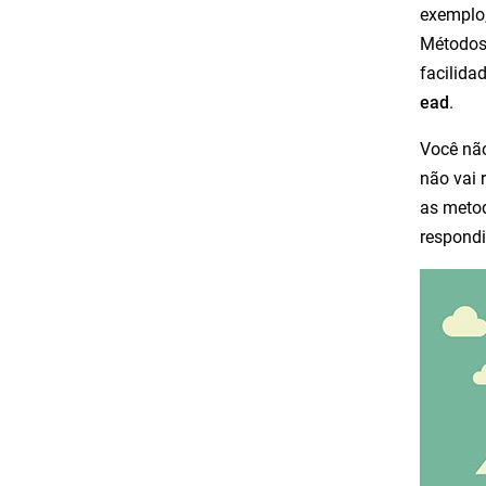
exemplo
Métodos 
facilida
ead
.
Você não
não vai 
as metod
respondi