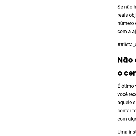
Se não h
reais ob
número d
com a aj
##lista
Não 
o cer
É ótimo 
você rec
aquele s
contar t
com algo
Uma inst