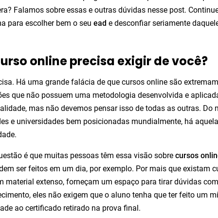
ra? Falamos sobre essas e outras dúvidas nesse post. Continu
a para escolher bem o seu
ead
e desconfiar seriamente daque
urso online precisa exigir de você?
cisa. Há uma grande falácia de que cursos online são extrema
ções que não possuem uma metodologia desenvolvida e aplicad
ualidade, mas não devemos pensar isso de todas as outras. D
des e universidades bem posicionadas mundialmente, há aquel
dade.
uestão é que muitas pessoas têm essa visão sobre
cursos onli
dem ser feitos em um dia, por exemplo. Por mais que existam 
m material extenso, forneçam um espaço para tirar dúvidas com
cimento, eles não exigem que o aluno tenha que ter feito um m
ade ao certificado retirado na prova final.