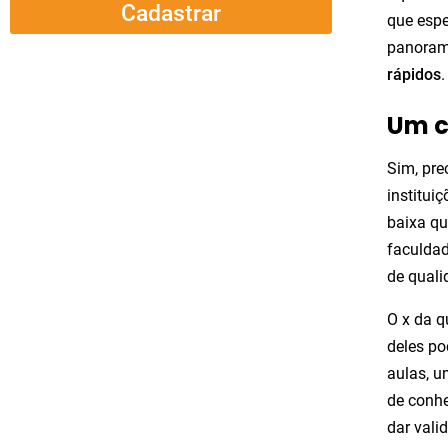
Cadastrar
que espe
panoram
rápidos
.
Um c
Sim, pre
institui
baixa q
faculda
de quali
O x da q
deles po
aulas, u
de conhe
dar valid