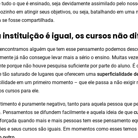
 tudo o que é ensinado, seja devidamente assimilado pelo nosso
sozinho em atingir seus objetivos, ou seja, batalhando em uma 
a se fosse compartilhada.
 instituição é igual, os cursos não d
encontramos alguém que tem esse pensamento podemos desco
mente já não consegue levar mais a sério o ensino. Muitas ve
te porque não houve pesquisa suficiente por parte do aluno. É
e tão saturado de lugares que oferecem uma
superficialidade d
cilidade em um primeiro momento – que ele passa a não exigir 
os cursos para ele.
timento é puramente negativo, tanto para aquela pessoa que pe
 Pensamentos se difundem facilmente e aquela ideia de que
c
eforçada quando mais e mais pessoas tem esse pensamento eq
ções e seus cursos são iguais. Em momentos como esses temos
o outro
.