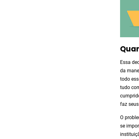
Quan
Essa dec
da manei
todo es
tudo com
cumprido
faz seus
O probl
se impor
institui