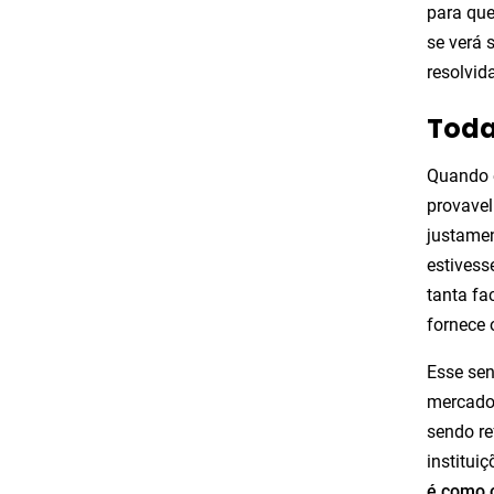
para que
se verá 
resolvid
Toda
Quando 
provavel
justamen
estivess
tanta fa
fornece 
Esse sen
mercado.
sendo r
institui
é como 