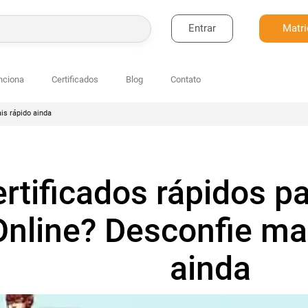
Entrar
Matri
BUSCAR
nciona
Certificados
Blog
Contato
is rápido ainda
rtificados rápidos p
Online? Desconfie ma
ainda