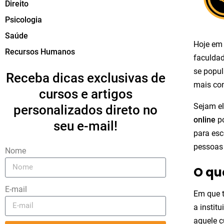
Direito
Psicologia
Saúde
Hoje em 
Recursos Humanos
faculdad
se popul
Receba dicas exclusivas de
mais co
cursos e artigos
Sejam el
personalizados direto no
online
po
seu e-mail!
para esc
pessoas
Nome
O qu
E-mail
Em que 
a instit
aquele c