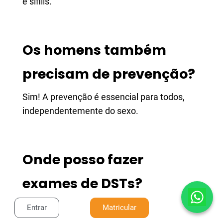
e sífilis.
Os homens também
precisam de prevenção?
Sim! A prevenção é essencial para todos,
independentemente do sexo.
Onde posso fazer
exames de DSTs?
Exames de DSTs podem ser realizados em
Entrar
Matricular
clínicas de saúde, hospitais e centros de