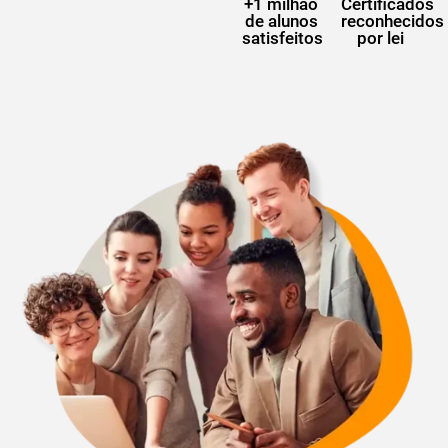
+1 milhão
Certificados
de alunos
reconhecidos
satisfeitos
por lei