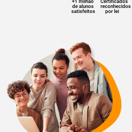
+1 milhão
Certificados
de alunos
reconhecidos
satisfeitos
por lei