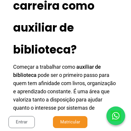
carreira como
auxiliar de
biblioteca?
Começar a trabalhar como
auxiliar de
biblioteca
pode ser o primeiro passo para
quem tem afinidade com livros, organização
e aprendizado constante. É uma área que
valoriza tanto a disposição para ajudar
quanto o interesse por sistemas de
informação. Além disso, existem formas
Entrar
Matricular
práticas de se qualificar e destacar.