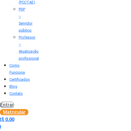
(PCCTAE)
PDP
–
Servidor
público
Professor
–
Atualização
profissional
Como
Funciona
Certificados
Blog
Contato
Entrar
Matricular
R$
0,00
0