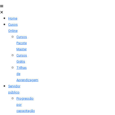
Home
Cusos
Online
Cursos
Pacote
Master
Cursos
Grátis
Trilhas
de
Aprendizagem
Servidor
público
Progressão
por
capacitação