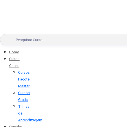
Home
Cusos
Online
Cursos
Pacote
Master
Cursos
Grátis
Trilhas
de
Aprendizagem
Servidor