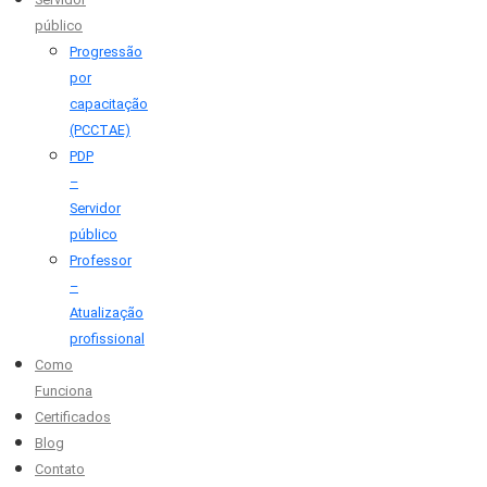
público
Progressão
por
capacitação
(PCCTAE)
PDP
–
Servidor
público
Professor
–
Atualização
profissional
Como
Funciona
Certificados
Blog
Contato