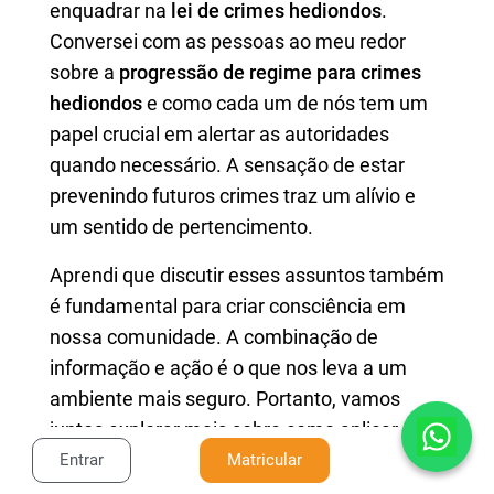
enquadrar na
lei de crimes hediondos
.
Conversei com as pessoas ao meu redor
sobre a
progressão de regime para crimes
hediondos
e como cada um de nós tem um
papel crucial em alertar as autoridades
quando necessário. A sensação de estar
prevenindo futuros crimes traz um alívio e
um sentido de pertencimento.
Aprendi que discutir esses assuntos também
é fundamental para criar consciência em
nossa comunidade. A combinação de
informação e ação é o que nos leva a um
ambiente mais seguro. Portanto, vamos
juntos explorar mais sobre como aplicar essa
lei na prática, garantindo que a nossa
Entrar
Matricular
sociedade esteja protegida e informada. E