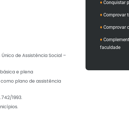
♦
Conquistar p
♦
Comprovar t
♦
Comprovar c
♦
Complementa
faculdade
Único de Assistência Social –
, básica e plena
, como plano de assistência
8.742/1993.
icípios.