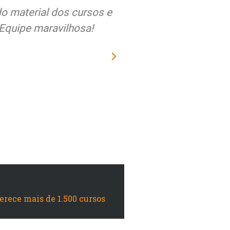
do material dos cursos e
Quero expor meus se
Equipe maravilhosa!
atenção, compromisso,
Educamundo junto à 
s
urgentemen
Suela
ferece mais de 1.500 cursos