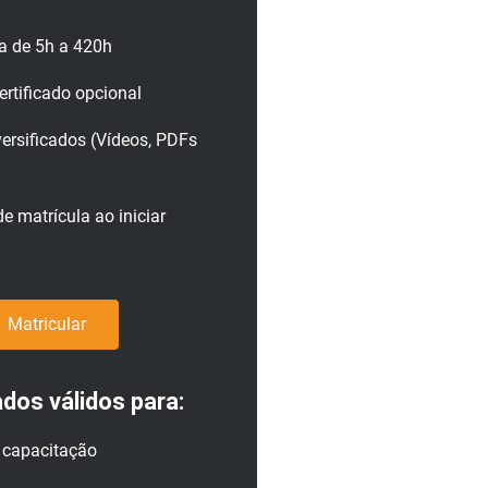
a de 5h a 420h
rtificado opcional
versificados (Vídeos, PDFs
e matrícula ao iniciar
Matricular
ados válidos para:
a capacitação