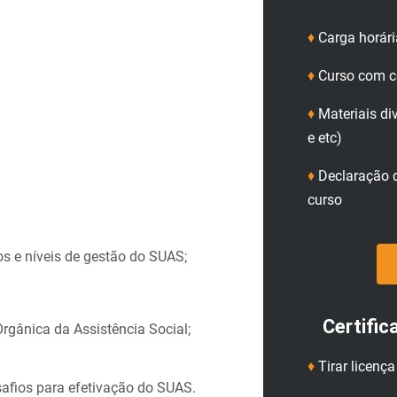
♦
Carga horári
♦
Curso com ce
♦
Materiais di
e etc)
♦
Declaração d
curso
os e níveis de gestão do SUAS;
Certific
Orgânica da Assistência Social;
♦
Tirar licenç
afios para efetivação do SUAS.