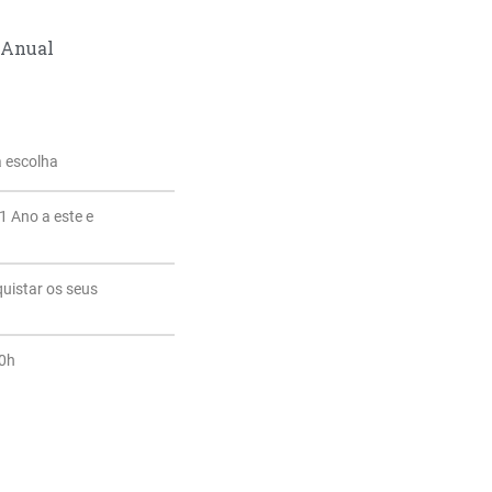
Anual
a escolha
1 Ano a este e
quistar os seus
20h