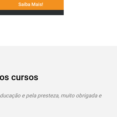
Saiba Mais!
Saiba M
os cursos