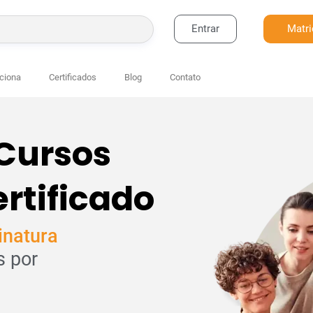
Entrar
Matri
BUSCAR
ciona
Certificados
Blog
Contato
 Cursos
rtificado
inatura
s por