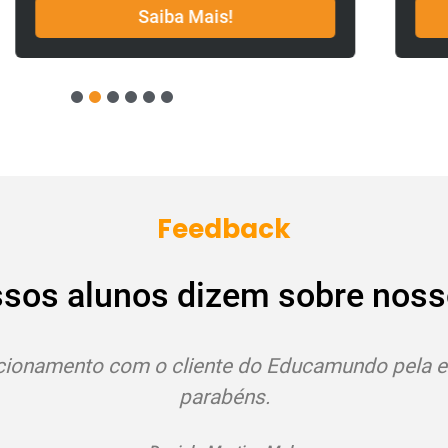
Saiba Mais!
1
2
3
4
5
6
Feedback
ssos alunos dizem sobre noss
Estou adorando os cursos!
Bruna de Paula Assalin
Santana da Vargem - MG