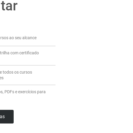
tar
ursos ao seu alcance
trilha com certificado
de todos os cursos
es
os, PDFs e exercícios para
has