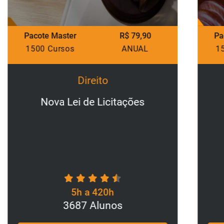
acote Master
R$ 79,90
Pacote Mas
500 Cursos
ANUAL
1500 Cur
Direito
Nova Lei de Licitações
Direi
5h a 420h
3687 Alunos
1