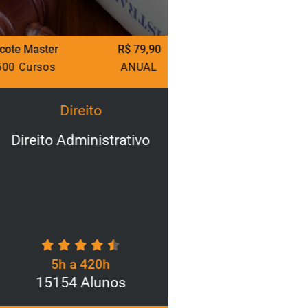
ter
R$ 79,90
Pacote Master
sos
ANUAL
1500 Cursos
Direito
Direi
to Administrativo
Lei Geral de Pro
para o Seto
5h a 420h
5h a 
5154 Alunos
3200 A